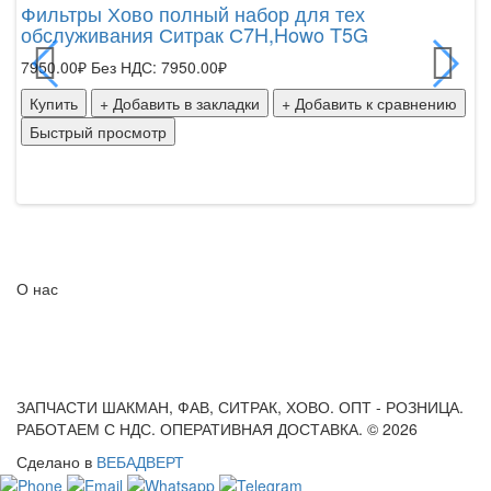
Фильтры Хово полный набор для тех
Фи
обслуживания Ситрак С7H,Howo T5G
Х
7950.00₽
Без НДС: 7950.00₽
75
Купить
+ Добавить в закладки
+ Добавить к сравнению
К
Быстрый просмотр
Б
О нас
ЗАПЧАСТИ ШАКМАН, ФАВ, СИТРАК, ХОВО. ОПТ - РОЗНИЦА.
РАБОТАЕМ С НДС. ОПЕРАТИВНАЯ ДОСТАВКА. © 2026
Сделано в
ВЕБАДВЕРТ