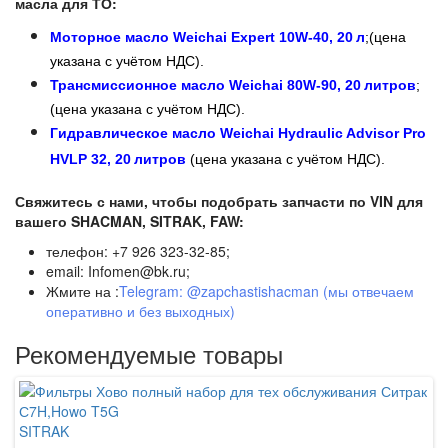
масла для ТО:
Моторное масло Weichai Expert 10W‑40, 20 л
;
(цена
указана с учётом НДС).
Трансмиссионное масло Weichai 80W‑90, 20 литров
;
(цена указана с учётом НДС).
Гидравлическое масло Weichai Hydraulic Advisor Pro
HVLP 32, 20 литров
(цена указана с учётом НДС).
Свяжитесь с нами, чтобы подобрать запчасти по VIN для
вашего SHACMAN, SITRAK, FAW:
телефон: +7 926 323-32-85;
email: Infomen@bk.ru;
Жмите на :
Telegram: @zapchastishacman (мы отвечаем
оперативно и без выходных)
Рекомендуемые товары
SITRAK
SI