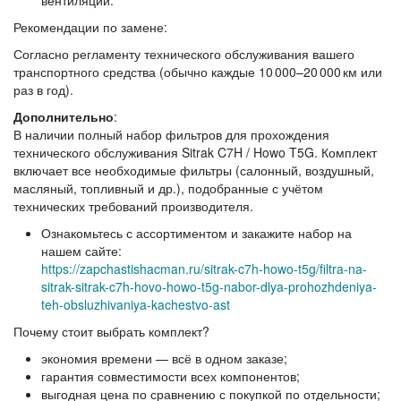
Рекомендации по замене:
Согласно регламенту технического обслуживания вашего
транспортного средства (обычно каждые 10 000–20 000 км или
раз в год).
Дополнительно
:
В наличии
полный набор фильтров
для прохождения
технического обслуживания Sitrak C7H / Howo T5G. Комплект
включает все необходимые фильтры (салонный, воздушный,
масляный, топливный и др.), подобранные с учётом
технических требований производителя.
Ознакомьтесь с ассортиментом и закажите набор на
нашем сайте:
https://zapchastishacman.ru/sitrak-c7h-howo-t5g/filtra-na-
sitrak-sitrak-c7h-hovo-howo-t5g-nabor-dlya-prohozhdeniya-
teh-obsluzhivaniya-kachestvo-ast
Почему стоит выбрать комплект?
экономия времени — всё в одном заказе;
гарантия совместимости всех компонентов;
выгодная цена по сравнению с покупкой по отдельности;