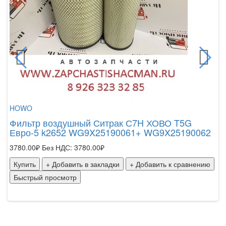
98
К
Б
HOWO
Фильтр воздушный Ситрак С7H ХОВО T5G
Евро-5 k2652 WG9X25190061+ WG9X25190062
3780.00₽
Без НДС: 3780.00₽
Купить
+ Добавить в закладки
+ Добавить к сравнению
Быстрый просмотр