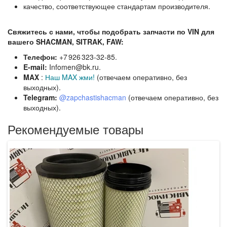
качество, соответствующее стандартам производителя.
Свяжитесь с нами, чтобы подобрать запчасти по VIN для
вашего SHACMAN, SITRAK, FAW:
Телефон:
+7 926 323‑32‑85.
E‑mail:
Infomen@bk.ru.
MAX
:
Наш MAX жми!
(отвечаем оперативно, без
выходных).
Telegram:
@zapchastishacman
(отвечаем оперативно, без
выходных).
Рекомендуемые товары
AS
Ф
дв
2