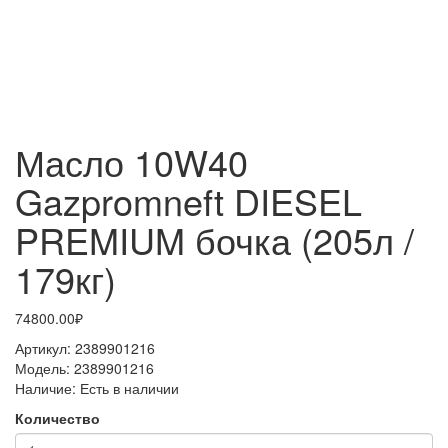
Масло 10W40
Gazpromneft DIESEL
PREMIUM бочка (205л /
179кг)
74800.00₽
Артикул:
2389901216
Модель:
2389901216
Наличие:
Есть в наличии
Количество