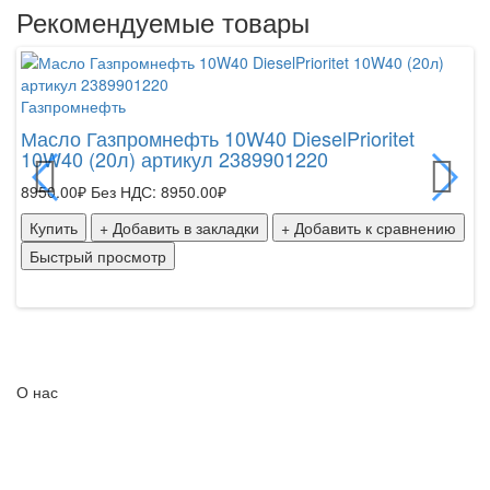
Рекомендуемые товары
Га
Газпромнефть
Ма
20
Масло Газпромнефть 10W40 DieselPrioritet
10W40 (20л) артикул 2389901220
59
8950.00₽
Без НДС: 8950.00₽
К
Купить
+ Добавить в закладки
+ Добавить к сравнению
Б
Быстрый просмотр
О нас