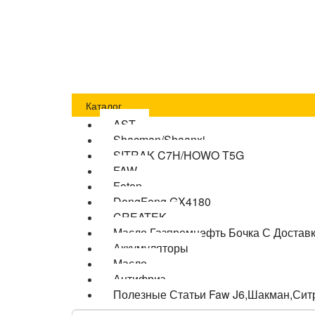
Главная
Оплата
Доставка
О компании
Бло
Каталог
AST
Shacman/Shaanxi
SITRAK C7H/HOWO T5G
FAW
Foton
DongFeng GX4180
CREATEK
Масло Газпромнефть Бочка С Достав
Аккумуляторы
Масло
Антифриз
Полезные Статьи Faw J6,Шакман,Сит