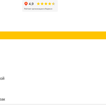
г
Контакты
кой
рак