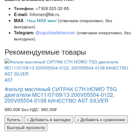
Телефон:
+7 926 323‑32‑85.
E‑mail:
Infomen@bk.ru.
MAX
:
Наш MAX жми!
(отвечаем оперативно, без
выходных).
Telegram:
@zapchastishacman
(отвечаем оперативно, без
выходных).
Рекомендуемые товары
S
AST
Ф
о
Фильтр масляный СИТРАК С7H HOWO T5G
двигатели MC11/07/09/13 200V05504‑0122,
7
200V05504‑0108 КАЧЕСТВО AST SILVER
980.00₽
Без НДС: 980.00₽
Купить
+ Добавить в закладки
+ Добавить к сравнению
Быстрый просмотр