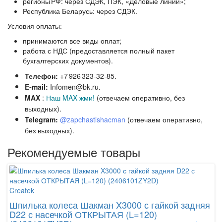
регионы РФ:
через СДЭК, ПЭК, «Деловые линии»;
Республика Беларусь:
через СДЭК.
Условия оплаты:
принимаются все виды оплат;
работа с НДС (предоставляется полный пакет
бухгалтерских документов).
Телефон:
+7 926 323‑32‑85.
E‑mail:
Infomen@bk.ru.
MAX
:
Наш MAX жми!
(отвечаем оперативно, без
выходных).
Telegram:
@zapchastishacman
(отвечаем оперативно,
без выходных
).
Рекомендуемые товары
Createk
Cr
Шпилька колеса Шакман X3000 с гайкой задняя
Га
D22 с насечкой ОТКРЫТАЯ (L=120)
Си