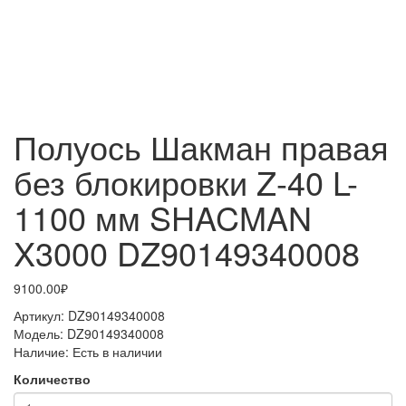
Полуось Шакман правая
без блокировки Z-40 L-
1100 мм SHACMAN
X3000 DZ90149340008
9100.00₽
Артикул:
DZ90149340008
Модель:
DZ90149340008
Наличие:
Есть в наличии
Количество