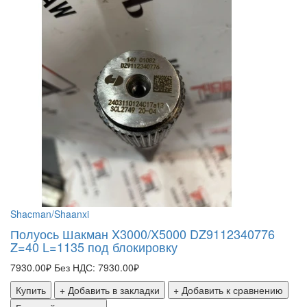
Shacman/Shaanxi
Полуось Шакман X3000/X5000 DZ9112340776
Z=40 L=1135 под блокировку
7930.00₽
Без НДС: 7930.00₽
Купить
+ Добавить в закладки
+ Добавить к сравнению