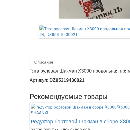
Описание
Тяга рулевая Шакман X3000 продольная пряма
Артикул:
DZ95319430021
Рекомендуемые товары
SHAANXI
Редуктор бортовой Шакман в сборе X30
21890.00₽
Без НДС: 21890.00₽