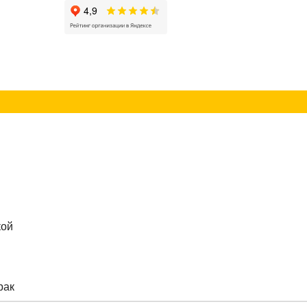
г
Контакты
кой
рак