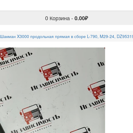
0
Корзина -
0.00₽
 Шакман X3000 продольная прямая в сборе L-790, M29-24, DZ953
Тяга рулев
продольная 
790, M29-24
5490.00₽
Артикул:
DZ95319430021
Модель:
DZ95319430021
Наличие:
Есть в наличии
Количество