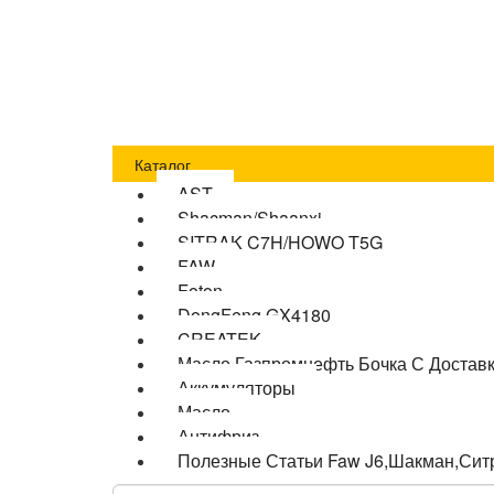
Главная
Оплата
Доставка
О компании
Бло
Каталог
AST
Shacman/Shaanxi
SITRAK C7H/HOWO T5G
FAW
Foton
DongFeng GX4180
CREATEK
Масло Газпромнефть Бочка С Достав
Аккумуляторы
Масло
Антифриз
Полезные Статьи Faw J6,Шакман,Сит