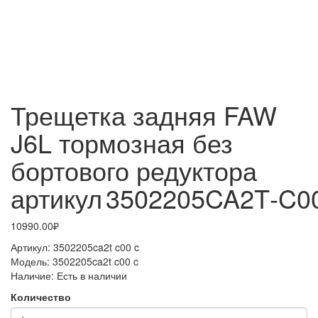
Трещетка задняя FAW
J6L тормозная без
бортового редуктора
артикул 3502205CA2T‑C0
10990.00₽
Артикул:
3502205ca2t c00 c
Модель:
3502205ca2t c00 c
Наличие:
Есть в наличии
Количество