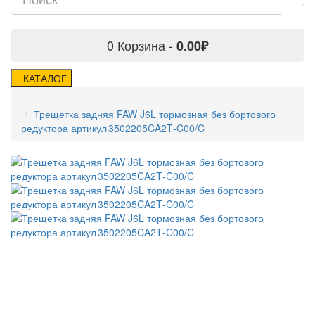
0
Корзина -
0.00₽
КАТАЛОГ
Трещетка задняя FAW J6L тормозная без бортового
редуктора артикул 3502205CA2T‑C00/C