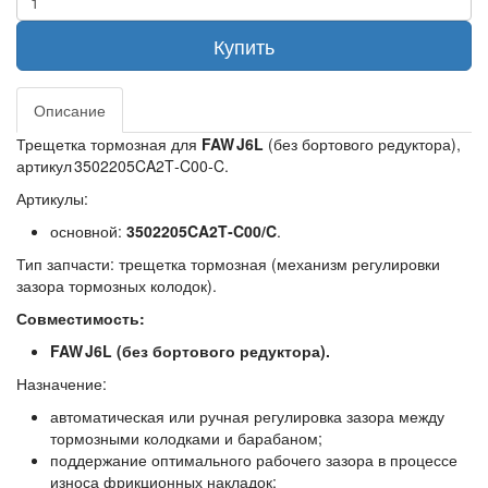
Купить
Описание
Трещетка тормозная для
FAW J6L
(без бортового редуктора),
артикул 3502205CA2T‑C00‑C.
Артикулы:
основной:
3502205CA2T‑C00/C
.
Тип запчасти:
трещетка тормозная (механизм регулировки
зазора тормозных колодок).
Совместимость:
FAW J6L (без бортового редуктора).
Назначение:
автоматическая или ручная регулировка зазора между
тормозными колодками и барабаном;
поддержание оптимального рабочего зазора в процессе
износа фрикционных накладок;