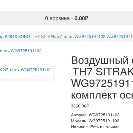
0
Корзина -
0.00₽
тр K2846 ХОВО TH7 SITRAK G7 тягач WG9725191102 WG97251911
Воздушный 
TH7 SITRAK
WG9725191
комплект о
3860.00₽
Артикул:
WG9725191103
Модель:
WG9725191102
Наличие:
Есть в наличии