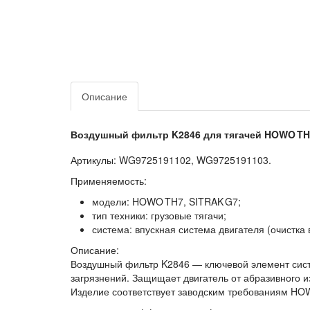
Описание
Воздушный фильтр K2846 для тягачей HOWO TH
Артикулы:
WG9725191102, WG9725191103.
Применяемость:
модели:
HOWO TH7, SITRAK G7;
тип техники:
грузовые тягачи;
система:
впускная система двигателя (очистка 
Описание:
Воздушный фильтр K2846 — ключевой элемент систе
загрязнений. Защищает двигатель от абразивного 
Изделие соответствует заводским требованиям HOW