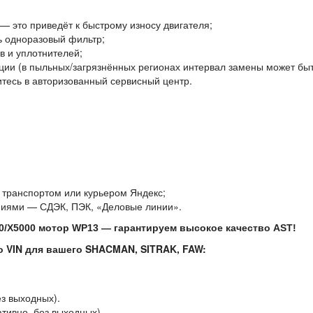
— это приведёт к быстрому износу двигателя;
ь одноразовый фильтр;
в и уплотнителей;
ции (в пыльных/загрязнённых регионах интервал замены может быт
итесь в авторизованный сервисный центр.
 транспортом или курьером Яндекс;
ниями — СДЭК, ПЭК, «Деловые линии».
/X5000 мотор WP13 — гарантируем высокое качество AST!
о VIN для вашего SHACMAN, SITRAK, FAW:
ез выходных).
тивно, без выходных).