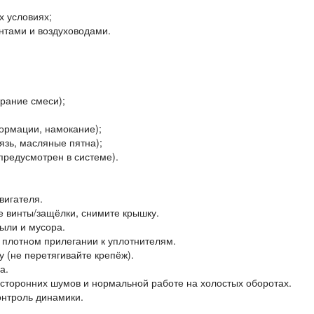
х условиях;
нтами и воздуховодами.
рание смеси);
ормации, намокание);
язь, масляные пятна);
предусмотрен в системе).
вигателя.
е винты/защёлки, снимите крышку.
пыли и мусора.
 плотном прилегании к уплотнителям.
 (не перетягивайте крепёж).
а.
посторонних шумов и нормальной работе на холостых оборотах.
онтроль динамики.