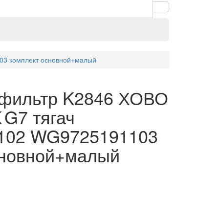
03 комплект основной+малый
фильтр K2846 ХОВО
 G7 тягач
102 WG9725191103
сновной+малый