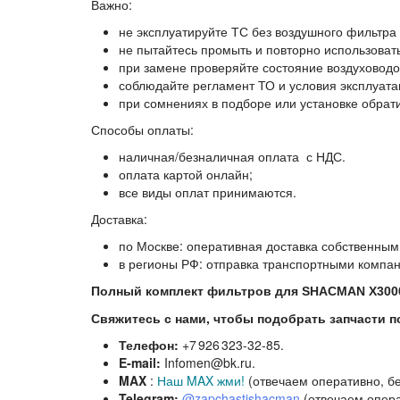
Важно:
не эксплуатируйте ТС без воздушного фильтра 
не пытайтесь промыть и повторно использоват
при замене проверяйте состояние воздуховодо
соблюдайте регламент ТО и условия эксплуата
при сомнениях в подборе или установке обрат
Способы оплаты:
наличная/безналичная оплата с НДС.
оплата картой онлайн;
все виды оплат принимаются.
Доставка:
по Москве:
оперативная доставка собственным
в регионы РФ:
отправка транспортными компа
Пол
ный
комплект фильтров для SHACMAN X3000
Свяжитесь с нами, чтобы подобрать запчасти п
Телефон:
+7 926 323‑32‑85.
E‑mail:
Infomen@bk.ru.
MAX
:
Наш MAX жми!
(отвечаем оперативно, б
Telegram:
@zapchastishacman
(отвечаем опера