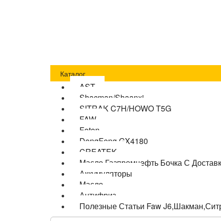
Главная
Оплата
Доставка
О компании
Бло
Каталог
AST
Shacman/Shaanxi
SITRAK C7H/HOWO T5G
FAW
Foton
DongFeng GX4180
CREATEK
Масло Газпромнефть Бочка С Достав
Аккумуляторы
Масло
Антифриз
Полезные Статьи Faw J6,Шакман,Сит