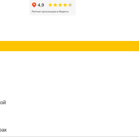
г
Контакты
кой
рак