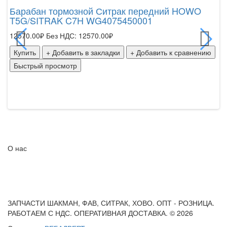
QI
Барабан тормозной Ситрак передний HOWO
T5G/SITRAK C7H WG4075450001
Ко
H
12570.00₽
Без НДС: 12570.00₽
т
Купить
+ Добавить в закладки
+ Добавить к сравнению
25
Быстрый просмотр
К
Б
О нас
ЗАПЧАСТИ ШАКМАН, ФАВ, СИТРАК, ХОВО. ОПТ - РОЗНИЦА.
РАБОТАЕМ С НДС. ОПЕРАТИВНАЯ ДОСТАВКА. © 2026