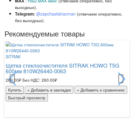
MAX
:
Наш MAX жми!
(отвечаем оперативно, без
выходных).
Telegram:
@zapchastishacman
(отвечаем оперативно,
без выходных
).
Рекомендуемые товары
SITRAK
SI
Щетка стеклоочистителя SITRAK HOWO T5G
З
600мм 810W26440-0063
п
260.00₽
Без НДС: 260.00₽
21
Купить
+ Добавить в закладки
+ Добавить к сравнению
К
Быстрый просмотр
Б