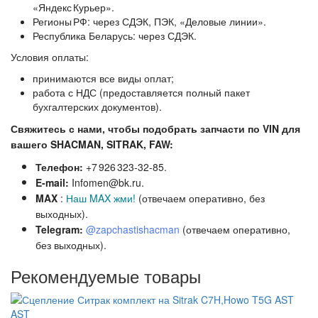
«Яндекс Курьер».
Регионы РФ: через СДЭК, ПЭК, «Деловые линии».
Республика Беларусь: через СДЭК.
Условия оплаты:
принимаются все виды оплат;
работа с НДС (предоставляется полный пакет
бухгалтерских документов).
Свяжитесь с нами, чтобы подобрать запчасти по VIN для
вашего SHACMAN, SITRAK, FAW:
Телефон:
+7 926 323‑32‑85.
E‑mail:
Infomen@bk.ru.
MAX
:
Наш MAX жми!
(отвечаем оперативно, без
выходных).
Telegram:
@zapchastishacman
(отвечаем оперативно,
без выходных
).
Рекомендуемые товары
AST