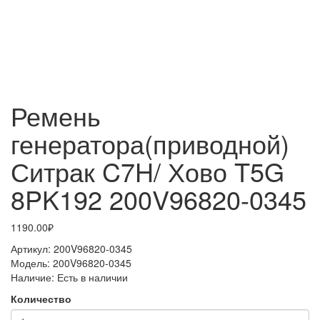
Ремень
генератора(приводной)
Ситрак C7H/ Хово T5G
8PK192 200V96820-0345
1190.00₽
Артикул:
200V96820-0345
Модель:
200V96820-0345
Наличие:
Есть в наличии
Количество