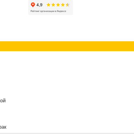
г
Контакты
кой
рак