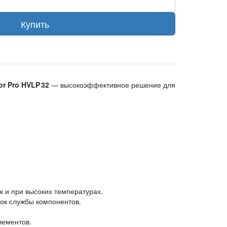
Купить
or Pro HVLP 32
— высокоэффективное решение для
к и при высоких температурах.
ок службы компонентов.
лементов.