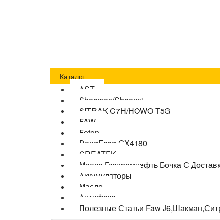
Главная
Оплата
Доставка
О компании
Бло
Каталог
AST
Shacman/Shaanxi
SITRAK C7H/HOWO T5G
FAW
Foton
DongFeng GX4180
CREATEK
Масло Газпромнефть Бочка С Достав
Аккумуляторы
Масло
Антифриз
Полезные Статьи Faw J6,Шакман,Сит