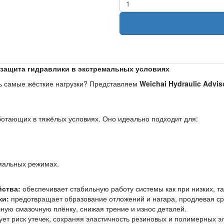
ая защита гидравлики в экстремальных условиях
ь самые жёсткие нагрузки? Представляем
Weichai Hydraulic Advis
ботающих в тяжёлых условиях. Оно идеально подходит для:
емальных режимах.
йства:
обеспечивает стабильную работу системы как при низких, та
ки:
предотвращает образование отложений и нагара, продлевая ср
ую смазочную плёнку, снижая трение и износ деталей.
т риск утечек, сохраняя эластичность резиновых и полимерных э