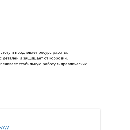
стоту и продлевает ресурс работы.
с деталей и защищает от коррозии.
спечивает стабильную работу гидравлических
WEICHAI
,FAW
Масло транс