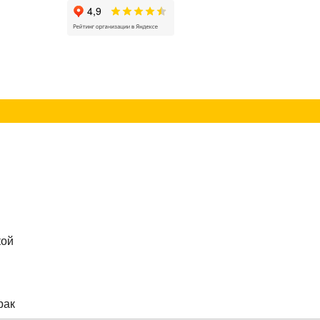
г
Контакты
кой
рак