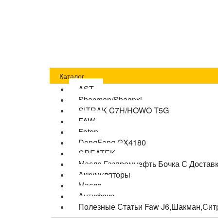
Главная
Оплата
Доставка
О компании
Бло
Каталог
AST
Shacman/Shaanxi
SITRAK C7H/HOWO T5G
FAW
Foton
DongFeng GX4180
CREATEK
Масло Газпромнефть Бочка С Достав
Аккумуляторы
Масло
Антифриз
Полезные Статьи Faw J6,Шакман,Сит