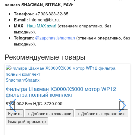
вашего SHACMAN, SITRAK, FAW:
Телефон:
+7 926 323‑32‑85.
E‑mail:
Infomen@bk.ru.
MAX
:
Наш MAX жми!
(отвечаем оперативно, без
выходных).
Telegram:
@zapchastishacman
(отвечаем оперативно, без
выходных).
Рекомендуемые товары
Shacman/Shaanxi
Sh
Фильтра Шакман X3000/X5000 мотор WP12
фильтра полный комплект
Фи
Ша
8730.00₽
Без НДС: 8730.00₽
по
Купить
+ Добавить в закладки
+ Добавить к сравнению
24
Быстрый просмотр
К
Б