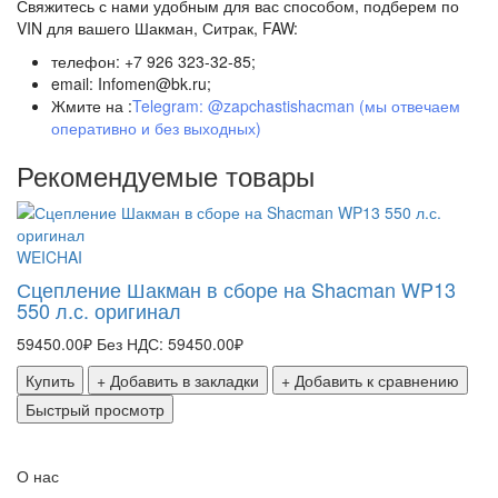
Свяжитесь с нами удобным для вас способом, подберем по
VIN для вашего Шакман, Ситрак, FAW:
телефон: +7 926 323-32-85;
email: Infomen@bk.ru;
Жмите на :
Telegram: @zapchastishacman (мы отвечаем
оперативно и без выходных)
Рекомендуемые товары
WEICHAI
S
Сцепление Шакман в сборе на Shacman WP13
М
550 л.с. оригинал
W
59450.00₽
Без НДС: 59450.00₽
2
Купить
+ Добавить в закладки
+ Добавить к сравнению
Быстрый просмотр
О нас