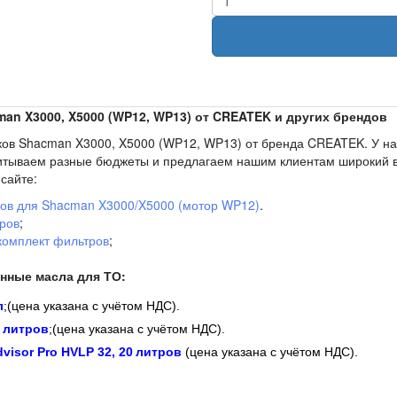
an X3000, X5000 (WP12, WP13) от CREATEK и других брендов
ков Shacman X3000, X5000 (WP12, WP13) от бренда CREATEK. У на
читываем разные бюджеты и предлагаем нашим клиентам широкий 
сайте:
ров для Shacman X3000/X5000 (мотор WP12)
.
ров
;
комплект фильтров
;
;
енные масла для ТО:
л
;
(цена указана с учётом НДС).
0 литров
;
(цена указана с учётом НДС).
visor Pro HVLP 32, 20 литров
(цена указана с учётом НДС).