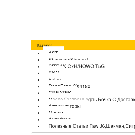
Главная
Оплата
Доставка
О компании
Бло
Каталог
AST
Shacman/Shaanxi
SITRAK C7H/HOWO T5G
FAW
Foton
DongFeng GX4180
CREATEK
Масло Газпромнефть Бочка С Достав
Аккумуляторы
Масло
Антифриз
Полезные Статьи Faw J6,Шакман,Сит