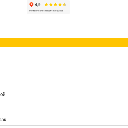
г
Контакты
кой
рак