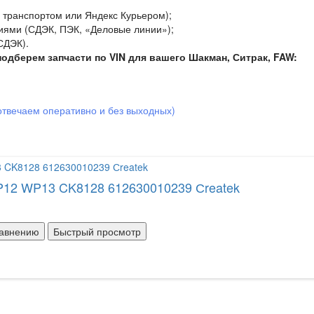
 транспортом или Яндекс Курьером);
иями (СДЭК, ПЭК, «Деловые линии»);
СДЭК).
одберем запчасти по VIN для вашего Шакман, Ситрак, FAW:
отвечаем оперативно и без выходн
ых)
12 WP13 CK8128 612630010239 Сreatek
равнению
Быстрый просмотр