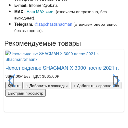
E‑mail:
Infomen@bk.ru.
MAX
:
Наш MAX жми!
(отвечаем оперативно, без
выходных).
Telegram:
@zapchastishacman
(отвечаем оперативно,
без выходных
).
Рекомендуемые товары
Shacman/Shaanxi
Sh
Чехол сиденье SHACMAN X 3000 после 2021 г.
Н
ко
3865.00₽
Без НДС: 3865.00₽
20
Купить
+ Добавить в закладки
+ Добавить к сравнению
К
Быстрый просмотр
Б