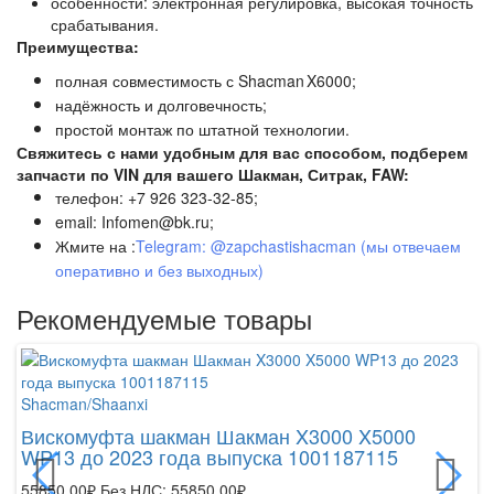
особенности: электронная регулировка, высокая точность
срабатывания.
Преимущества:
полная совместимость с Shacman X6000;
надёжность и долговечность;
простой монтаж по штатной технологии.
вяжитесь с нами удобным для вас способом, подберем
запчасти по VIN для вашего Шакман, Ситрак, FAW:
телефон: +7 926 323-32-85;
email: Infomen@bk.ru;
Жмите на :
Telegram: @zapchastishacman (мы отвечаем
оперативно и без выходных)
Рекомендуемые товары
Shacman/Shaanxi
Sh
Вискомуфта шакман Шакман X3000 X5000
Р
WP13 до 2023 года выпуска 1001187115
D
55850.00₽
Без НДС: 55850.00₽
38