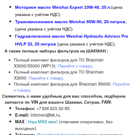
Моторное масло Weichai Expert 10W‑40, 20 л
;
(цена
указана с учётом НДС).
Трансмиссионное масло Weichai 80W‑90, 20 литров
;
(цена указана с учётом НДС).
Гидравлическое масло Weichai Hydraulic Advisor Pro
HVLP 32, 20 литров
(цена указана с учётом НДС).
А также полные наборы фильтров на ШАКМАН :
Полный комплект фильтров для ТО Shacman
X3000/X5000 (WP13):
Перейти к товару
.
Полный комплект фильтров для ТО Shacman
X3000:
Перейти к товару
.
Полный комплект фильтров для Shacman X6000:
Перейти
к товару
.
вяжитесь с нами удобным для вас способом, подберем
запчасти по VIN для вашего Шакман, Ситрак, FAW:
Телефон:
+7 926 323‑32‑85.
E‑mail:
Infomen@bk.ru.
MAX
:
Наш MAX жми!
(отвечаем оперативно, без
выходных).
Telegram:
@zapchastishacman
(отвечаем оперативно,