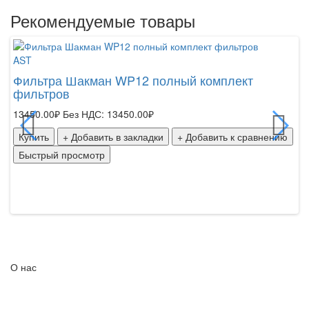
Рекомендуемые товары
AST
SH
Фильтра Шакман WP12 полный комплект
фильтров
Ф
к
13450.00₽
Без НДС: 13450.00₽
13
Купить
+ Добавить в закладки
+ Добавить к сравнению
К
Быстрый просмотр
Б
О нас