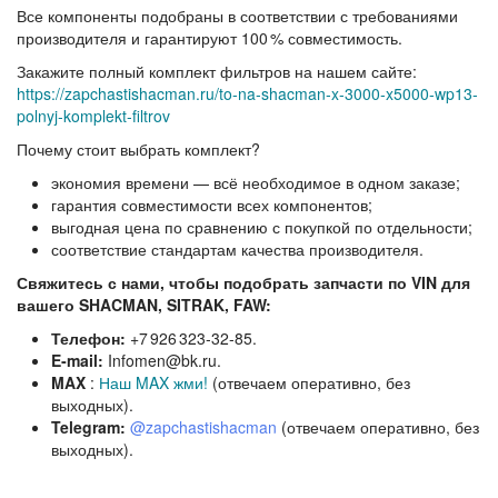
Все компоненты подобраны в соответствии с требованиями
производителя и гарантируют 100 % совместимость.
Закажите
полный комплект фильтров
на нашем сайте:
https://zapchastishacman.ru/to‑na‑shacman‑x‑3000‑x5000‑wp13‑
polnyj‑komplekt‑filtrov
Почему стоит выбрать комплект?
экономия времени — всё необходимое в одном заказе;
гарантия совместимости всех компонентов;
выгодная цена по сравнению с покупкой по отдельности;
соответствие стандартам качества производителя.
Свяжитесь с нами, чтобы подобрать запчасти по VIN для
вашего SHACMAN, SITRAK, FAW:
Телефон:
+7 926 323‑32‑85.
E‑mail:
Infomen@bk.ru.
MAX
:
Наш MAX жми!
(отвечаем оперативно, без
выходных).
Telegram:
@zapchastishacman
(отвечаем оперативно, без
выходных).