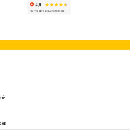
г
Контакты
кой
рак