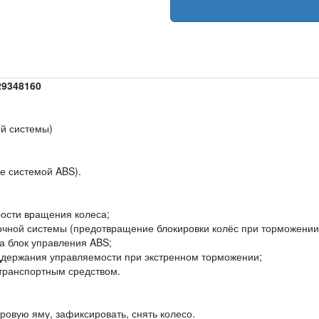
29348160
ой системы)
е системой ABS).
ости вращения колеса;
очной системы (предотвращение блокировки колёс при торможении
а блок управления ABS;
ддержания управляемости при экстренном торможении;
 транспортным средством.
ровую яму, зафиксировать, снять колесо.