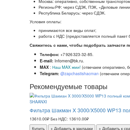
Москва: оперативно, собственным транспортом
Регионы РФ: через СДЭК, ПЭК, «Деловые линии
Республика Беларусь: через СДЭК.
Условия оплаты:
принимаются все виды оплат;
работа с НДС (предоставляется полный пакет б
Свяжитесь с нами, чтобы подобрать запчасти п
Телефон:
+7 926 323‑32‑85.
E‑mail:
Infomen@bk.ru.
MAX
:
Наш MAX жми!
(отвечаем оперативно, б
Telegram:
@zapchastishacman
(отвечаем опер
Рекомендуемые товары
SHAANXI
Фильтра Шакман X 3000/X5000 WP13 по
13610.00₽
Без НДС: 13610.00₽
Купить
+ Добавить в закладки
+ Добавить к с