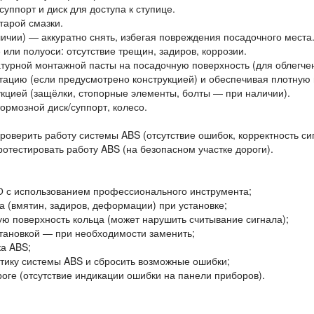
ппорт и диск для доступа к ступице.
старой смазки.
ичии) — аккуратно снять, избегая повреждения посадочного места
или полуоси: отсутствие трещин, задиров, коррозии.
турной монтажной пасты на посадочную поверхность (для облегче
тацию (если предусмотрено конструкцией) и обеспечивая плотную 
укцией (защёлки, стопорные элементы, болты — при наличии).
ормозной диск/суппорт, колесо.
оверить работу системы ABS (отсутствие ошибок, корректность сиг
отестировать работу ABS (на безопасном участке дороги).
 с использованием профессионального инструмента;
а (вмятин, задиров, деформации) при установке;
ую поверхность кольца (может нарушить считывание сигнала);
становкой — при необходимости заменить;
ка ABS;
тику системы ABS и сбросить возможные ошибки;
оге (отсутствие индикации ошибки на панели приборов).