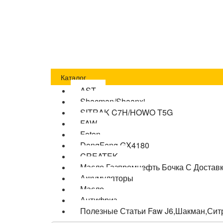
Главная
Оплата
Доставка
О компании
Бло
Каталог
AST
Shacman/Shaanxi
SITRAK C7H/HOWO T5G
FAW
Foton
DongFeng GX4180
CREATEK
Масло Газпромнефть Бочка С Достав
Аккумуляторы
Масло
Антифриз
Полезные Статьи Faw J6,Шакман,Сит