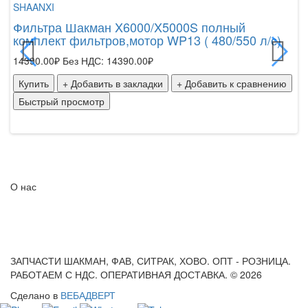
SHAANXI
Т
Фильтра Шакман X6000/X5000S полный
32
комплект фильтров,мотор WP13 ( 480/550 л/с)
К
14390.00₽
Без НДС: 14390.00₽
Б
Купить
+ Добавить в закладки
+ Добавить к сравнению
Быстрый просмотр
О нас
ЗАПЧАСТИ ШАКМАН, ФАВ, СИТРАК, ХОВО. ОПТ - РОЗНИЦА.
РАБОТАЕМ С НДС. ОПЕРАТИВНАЯ ДОСТАВКА. © 2026
Сделано в
ВЕБАДВЕРТ