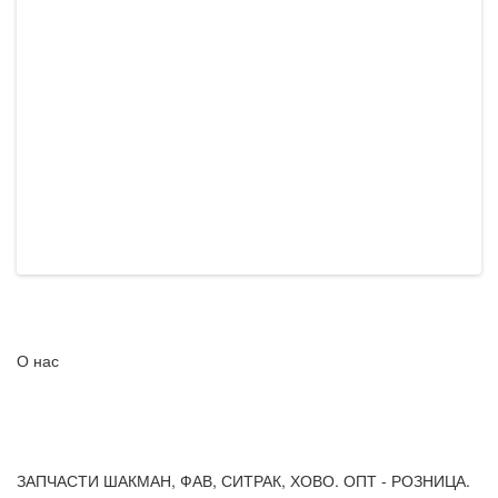
П
S
15
К
Б
О нас
ЗАПЧАСТИ ШАКМАН, ФАВ, СИТРАК, ХОВО. ОПТ - РОЗНИЦА.