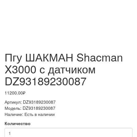
Пгу ШАКМАН Shacman
X3000 с датчиком
DZ93189230087
11200.00₽
Артикул:
DZ93189230087
Модель:
DZ93189230087
Наличие:
Есть в наличии
Количество