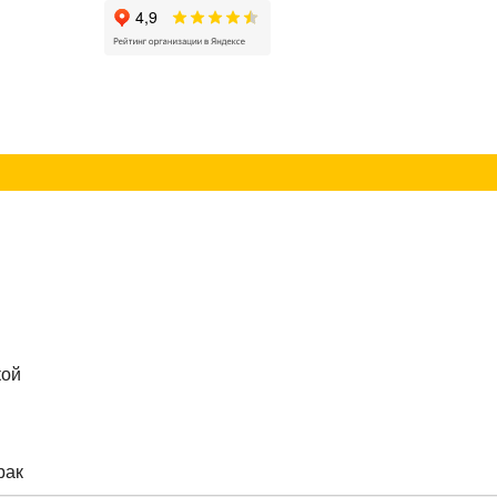
г
Контакты
кой
рак