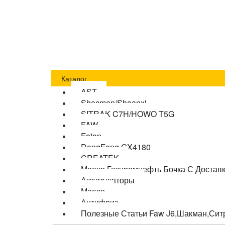
Главная
Оплата
Доставка
О компании
Бло
Каталог
AST
Shacman/Shaanxi
SITRAK C7H/HOWO T5G
FAW
Foton
DongFeng GX4180
CREATEK
Масло Газпромнефть Бочка С Достав
Аккумуляторы
Масло
Антифриз
Полезные Статьи Faw J6,Шакман,Сит