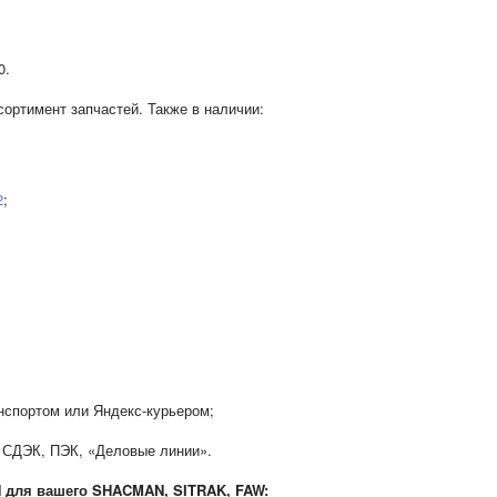
0.
ортимент запчастей. Также в наличии:
2
;
нспортом или Яндекс-курьером;
 СДЭК, ПЭК, «Деловые линии».
N для вашего SHACMAN, SITRAK, FAW: