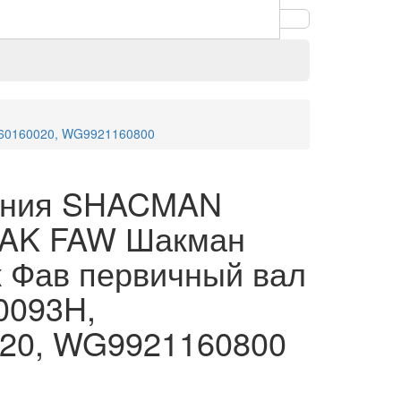
560160020, WG9921160800
ения SHACMAN
AK FAW Шакман
 Фав первичный вал
0093H,
20, WG9921160800