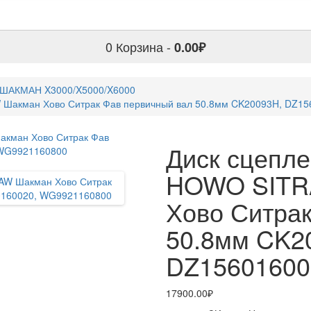
0
Корзина -
0.00₽
ШАКМАН X3000/X5000/X6000
Шакман Хово Ситрак Фав первичный вал 50.8мм CK20093H, DZ1
Диск сцепл
HOWO SITR
Хово Ситрак
50.8мм CK2
DZ15601600
17900.00₽