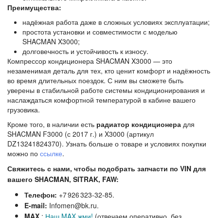
Преимущества:
надёжная работа даже в сложных условиях эксплуатации;
простота установки и совместимости с моделью
SHACMAN X3000;
долговечность и устойчивость к износу.
Компрессор кондиционера SHACMAN X3000 — это
незаменимая деталь для тех, кто ценит комфорт и надёжность
во время длительных поездок. С ним вы сможете быть
уверены в стабильной работе системы кондиционирования и
наслаждаться комфортной температурой в кабине вашего
грузовика.
Кроме того, в наличии есть
радиатор кондиционера
для
SHACMAN F3000 (с 2017 г.) и X3000 (артикул
DZ13241824370). Узнать больше о товаре и условиях покупки
можно по
ссылке
.
Свяжитесь с нами, чтобы подобрать запчасти по VIN для
вашего SHACMAN, SITRAK, FAW:
Телефон:
+7 926 323‑32‑85.
E‑mail:
Infomen@bk.ru.
MAX
:
Наш MAX жми!
(отвечаем оперативно, без