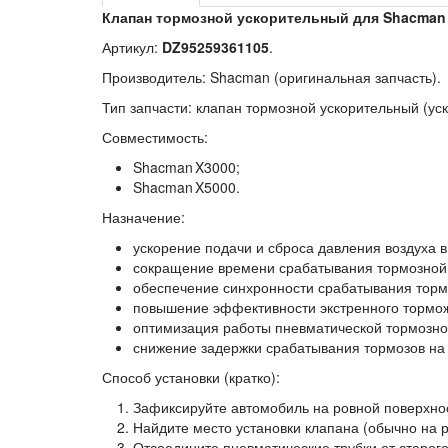
Клапан тормозной ускорительный для Shacman X
Артикул:
DZ95259361105
.
Производитель:
Shacman (оригинальная запчасть).
Тип запчасти:
клапан тормозной ускорительный (ус
Совместимость:
Shacman X3000;
Shacman X5000.
Назначение:
ускорение подачи и сброса давления воздуха 
сокращение времени срабатывания тормозной 
обеспечение синхронности срабатывания тормо
повышение эффективности экстренного тормо
оптимизация работы пневматической тормозной
снижение задержки срабатывания тормозов на 
Способ установки (кратко):
Зафиксируйте автомобиль на ровной поверхнос
Найдите место установки клапана (обычно на 
Отсоедините пневматические трубки от старого 