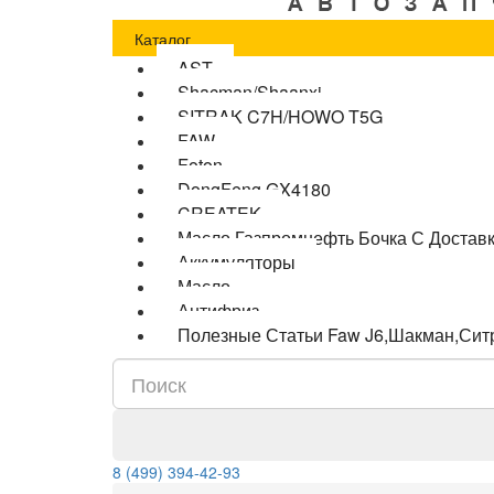
Каталог
AST
Shacman/Shaanxi
SITRAK C7H/HOWO T5G
FAW
Foton
DongFeng GX4180
CREATEK
Масло Газпромнефть Бочка С Достав
Аккумуляторы
Масло
Антифриз
Полезные Статьи Faw J6,Шакман,Сит
8 (499) 394-42-93