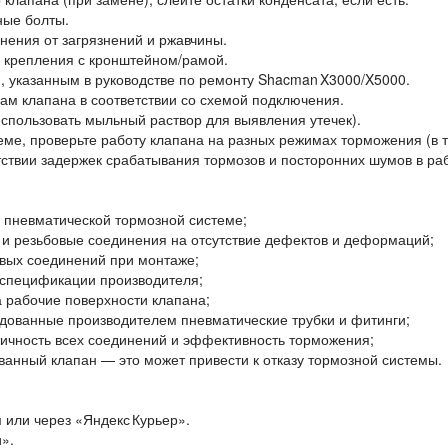
ные болты.
нения от загрязнений и ржавчины.
я крепления с кронштейном/рамой.
, указанным в руководстве по ремонту Shacman X3000/X5000.
ам клапана в соответствии со схемой подключения.
спользовать мыльный раствор для выявления утечек).
ме, проверьте работу клапана на разных режимах торможения (в т. 
тствии задержек срабатывания тормозов и посторонних шумов в ра
 пневматической тормозной системе;
 и резьбовые соединения на отсутствие дефектов и деформаций;
овых соединений при монтаже;
 спецификации производителя;
а рабочие поверхности клапана;
дованные производителем пневматические трубки и фитинги;
тичность всех соединений и эффективность торможения;
анный клапан — это может привести к отказу тормозной системы.
 или через «Яндекс Курьер».
».