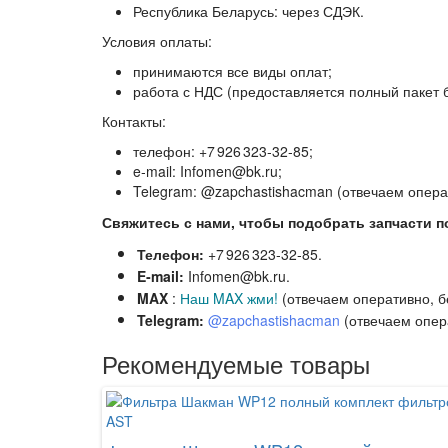
Республика Беларусь: через СДЭК.
Условия оплаты:
принимаются все виды оплат;
работа с НДС (предоставляется полный пакет б
Контакты:
телефон: +7 926 323‑32‑85;
e‑mail: Infomen@bk.ru;
Telegram: @zapchastishacman (отвечаем опера
Свяжитесь с нами, чтобы подобрать запчасти п
Телефон:
+7 926 323‑32‑85.
E‑mail:
Infomen@bk.ru.
MAX
:
Наш MAX жми!
(отвечаем оперативно, б
Telegram:
@zapchastishacman
(отвечаем опер
Рекомендуемые товары
AST