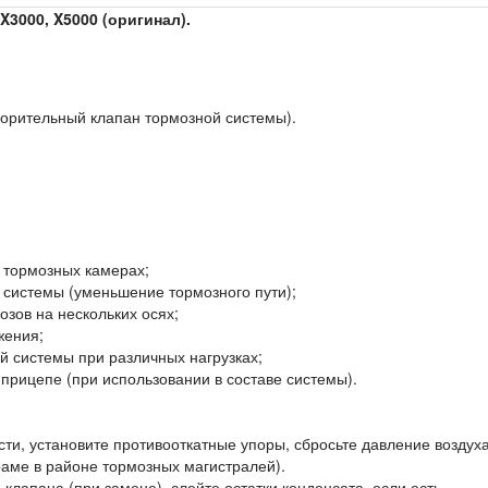
3000, X5000 (оригинал).
корительный клапан тормозной системы).
в тормозных камерах;
системы (уменьшение тормозного пути);
зов на нескольких осях;
жения;
 системы при различных нагрузках;
прицепе (при использовании в составе системы).
ти, установите противооткатные упоры, сбросьте давление воздуха
раме в районе тормозных магистралей).
клапана (при замене), слейте остатки конденсата, если есть.