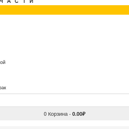
кой
рак
0
Корзина -
0.00₽