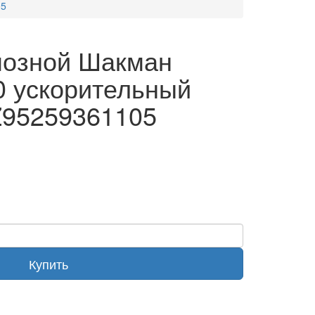
05
мозной Шакман
0 ускорительный
Z95259361105
Купить