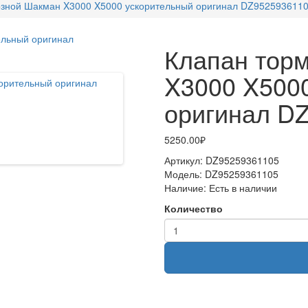
озной Шакман X3000 X5000 ускорительный оригинал DZ952593611
Клапан тор
X3000 X500
оригинал D
5250.00₽
Артикул:
DZ95259361105
Модель:
DZ95259361105
Наличие:
Есть в наличии
Количество