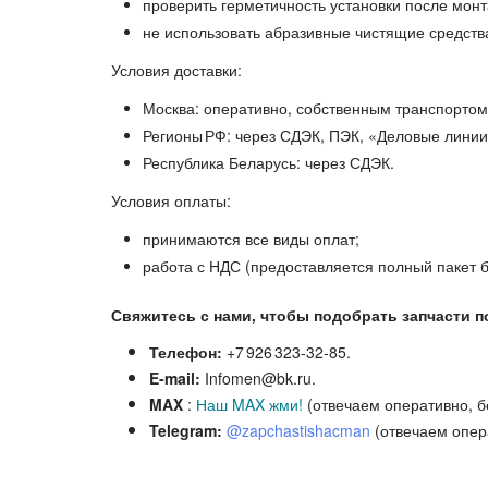
проверить герметичность установки после монт
не использовать абразивные чистящие средства
Условия доставки:
Москва: оперативно, собственным транспортом
Регионы РФ: через СДЭК, ПЭК, «Деловые линии
Республика Беларусь: через СДЭК.
Условия оплаты:
принимаются все виды оплат;
работа с НДС (предоставляется полный пакет б
Свяжитесь с нами, чтобы подобрать запчасти п
Телефон:
+7 926 323‑32‑85.
E‑mail:
Infomen@bk.ru.
MAX
:
Наш MAX жми!
(отвечаем оперативно, б
Telegram:
@zapchastishacman
(отвечаем опер