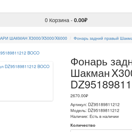
0
Корзина -
0.00₽
АРИ ШАКМАН X3000/X5000/X6000
Фонарь задний правый Шакм
Фонарь зад
Шакман X30
DZ9518981
2670.00₽
Артикул:
DZ95189811212
Модель:
DZ95189811212
Наличие:
Есть в наличии
Количество