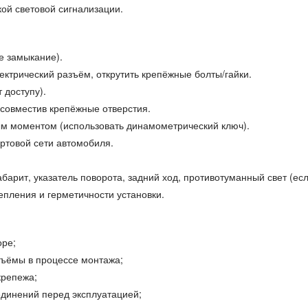
ой световой сигнализации.
е замыкание).
ктрический разъём, открутить крепёжные болты/гайки.
 доступу).
 совместив крепёжные отверстия.
м моментом (использовать динамометрический ключ).
ртовой сети автомобиля.
абарит, указатель поворота, задний ход, противотуманный свет (есл
епления и герметичности установки.
оре;
зъёмы в процессе монтажа;
крепежа;
единений перед эксплуатацией;