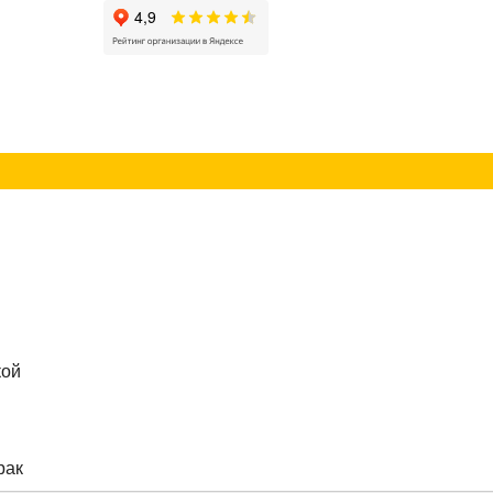
г
Контакты
кой
рак