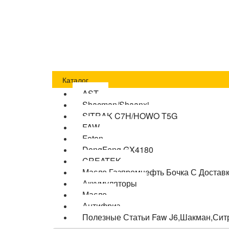
Главная
Оплата
Доставка
О компании
Бло
Каталог
AST
Shacman/Shaanxi
SITRAK C7H/HOWO T5G
FAW
Foton
DongFeng GX4180
CREATEK
Масло Газпромнефть Бочка С Достав
Аккумуляторы
Масло
Антифриз
Полезные Статьи Faw J6,Шакман,Сит