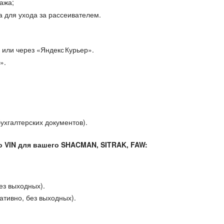
ажа;
 для ухода за рассеивателем.
 или через «Яндекс Курьер».
».
ухгалтерских документов).
о VIN для вашего SHACMAN, SITRAK, FAW:
ез выходных).
ативно, без выходных
)
.