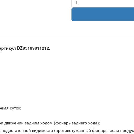
артикул DZ95189811212.
емя суток;
и движении задним ходом (фонарь заднего хода);
 недостаточной видимости (противотуманный фонарь, если предус