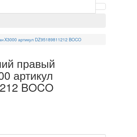
ан X3000 артикул DZ95189811212 BOCO
ний правый
00 артикул
1212 BOCO