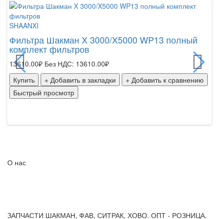
SHAANXI
B
Фильтра Шакман X 3000/X5000 WP13 полный
Ф
комплект фильтров
WP
13610.00₽
Без НДС: 13610.00₽
22
Купить
+ Добавить в закладки
+ Добавить к сравнению
К
Быстрый просмотр
Б
О нас
ЗАПЧАСТИ ШАКМАН, ФАВ, СИТРАК, ХОВО. ОПТ - РОЗНИЦА.