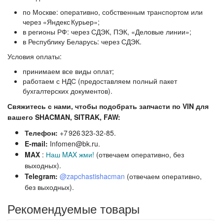
по Москве:
оперативно, собственным транспортом или
через «Яндекс Курьер»;
в регионы РФ:
через СДЭК, ПЭК, «Деловые линии»;
в Республику Беларусь:
через СДЭК.
Условия оплаты:
принимаем все виды оплат;
работаем с НДС (предоставляем полный пакет
бухгалтерских документов).
Свяжитесь с нами, чтобы подобрать запчасти по VIN для
вашего SHACMAN, SITRAK, FAW:
Телефон:
+7 926 323‑32‑85.
E‑mail:
Infomen@bk.ru.
MAX
:
Наш MAX жми!
(отвечаем оперативно, без
выходных).
Telegram:
@zapchastishacman
(отвечаем оперативно,
без выходных
).
Рекомендуемые товары