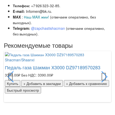
Телефон:
+7 926 323‑32‑85.
E‑mail:
Infomen@bk.ru.
MAX
:
Наш MAX жми!
(отвечаем оперативно, без
выходных).
Telegram:
@zapchastishacman
(отвечаем оперативно,
без выходн
ых).
Рекомендуемые товары
Shacman/Shaanxi
Sh
Педаль газа Шакман X3000 DZ97189570283
П
3390.00₽
Без НДС: 3390.00₽
58
Купить
+ Добавить в закладки
+ Добавить к сравнению
К
Быстрый просмотр
Б