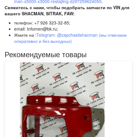
man‑x5000‑x3000‑restajling‑dz97259624050
.
Свяжитесь с нами, чтобы подобрать запчасти по VIN для
вашего SHACMAN, SITRAK, FAW:
телефон: +7 926 323-32-85;
email: Infomen@bk.ru;
Жмите на :
Telegram: @zapchastishacman (мы отвечаем
оперативно и без выходных)
Рекомендуемые товары
Sh
Б
р
99
К
Б