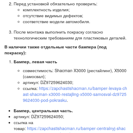
Перед установкой обязательно проверить:
комплектность изделия;
отсутствие видимых дефектов;
соответствие модели автомобиля.
После монтажа выполнить покраску согласно
технологическим требованиям для пластиковых деталей.
В наличии также отдельные части бампера (под
покраску):
Бампер, левая часть
совместимость: Shacman X3000 (рестайлинг), X5000
(самосвал);
артикул: DZ97259624030;
ссылка:
https://zapchastishacman.ru/bamper‑levaya‑ch
ast‑shacman‑x3000‑restajling‑x5000‑samosval‑dz9725
9624030‑pod‑pokrasku
.
Бампер, центральная часть.
артикул: DZ97259624050;
ссылка на
товар:
https://zapchastishacman.ru/bamper‑centralnyj‑shac