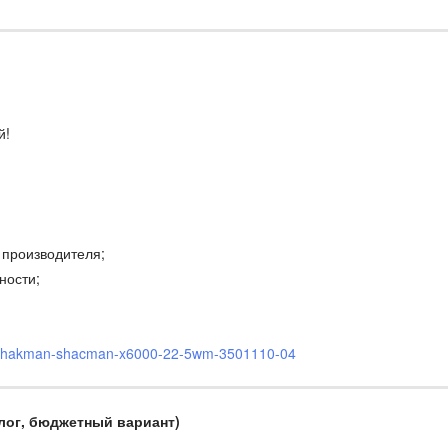
й!
 производителя;
ности;
a-shakman-shacman-x6000-22-5wm-3501110-04
алог, бюджетный вариант)