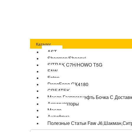
Главная
Оплата
Доставка
О компании
Бло
Каталог
AST
Shacman/Shaanxi
SITRAK C7H/HOWO T5G
FAW
Foton
DongFeng GX4180
CREATEK
Масло Газпромнефть Бочка С Достав
Аккумуляторы
Масло
Антифриз
Полезные Статьи Faw J6,Шакман,Сит