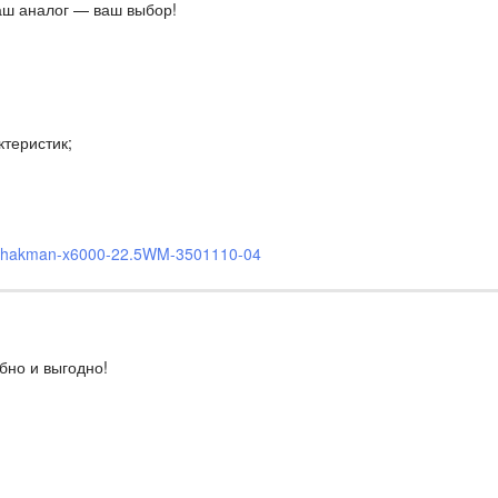
аш аналог — ваш выбор!
теристик;
-shakman-x6000-22.5WM-3501110-04
бно и выгодно!