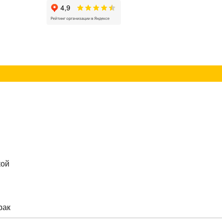
г
Контакты
кой
рак