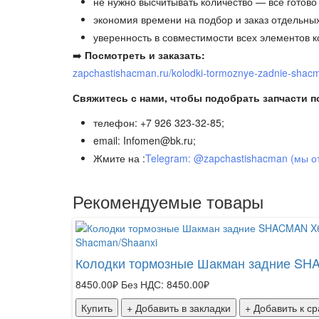
не нужно высчитывать количество — всё готово 
экономия времени на подбор и заказ отдельных
уверенность в совместимости всех элементов к
➡️
Посмотреть и заказать:
zapchastishacman.ru/kolodki-tormoznye-zadnie-shacm
Свяжитесь с нами, чтобы подобрать запчасти п
телефон: +7 926 323-32-85;
email: Infomen@bk.ru;
Жмите на :
Telegram: @zapchastishacman (мы о
Рекомендуемые товары
Shacman/Shaanxi
Колодки тормозные Шакман задние SHA
8450.00₽
Без НДС: 8450.00₽
Купить
+ Добавить в закладки
+ Добавить к с