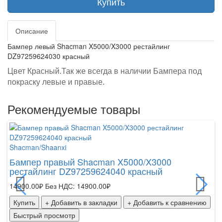
Купить
Описание
Бампер левый Shacman X5000/X3000 рестайлинг
DZ97259624030 красный
Цвет Красный.Так же всегда в наличии Бампера под
покраску левые и правые.
Рекомендуемые товары
Shacman/Shaanxi
Sh
Бампер правый Shacman X5000/X3000
Б
рестайлинг DZ97259624040 красный
р
14900.00₽
Без НДС: 14900.00₽
99
Купить
+ Добавить в закладки
+ Добавить к сравнению
К
Быстрый просмотр
Б