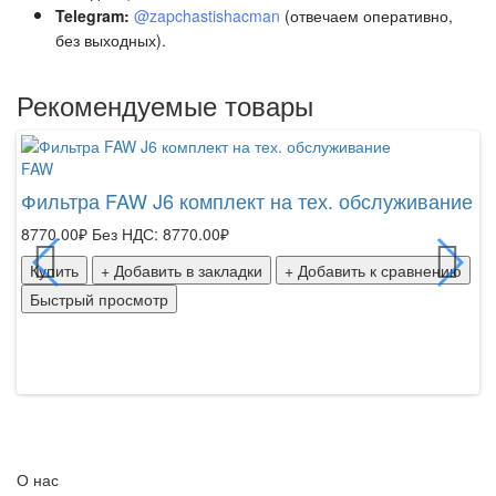
Telegram:
@zapchastishacman
(отвечаем оперативно,
без выходных
)
.
Рекомендуемые товары
FAW
F
Фильтра FAW J6 комплект на тех. обслуживание
Г
8770.00₽
Без НДС: 8770.00₽
п
Купить
+ Добавить в закладки
+ Добавить к сравнению
16
Быстрый просмотр
К
Б
О нас